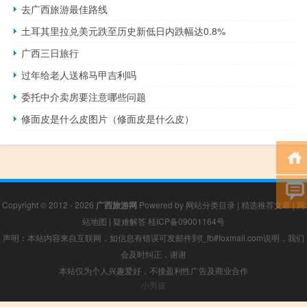
去广西旅游最佳路线
土耳其里拉兑美元跌至历史新低日内跌幅达0.8%
广西三日旅行
过年给老人送棉马甲吉利吗
委托中介卖房要注意哪些问题
修面皮是什么皮图片（修面皮是什么皮）
Copyright © 2012 - 2026
广西旅游网
Powered by
网站分类目录
|
精选推荐文章
|
网
站地图
|
疑难解答
桂ICP备09001164号
声明：本站内容来自互联网，如信息有错误可发邮件到f_fb#foxmail.com说明，我们
会及时纠正，谢谢
本站仅为个人兴趣爱好，不接盈利性广告及商业合作
小男孩