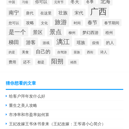
北海
冬天
你可以
冬季
中国
元宵节
习俗
广西
南宁
壮族
宋代
唐代
在这里
旅游
春节
攻略
春节期间
您可以
文化
时间
景点
是一个
景区
梦幻西游
梧州
柳州
漓江
梯田
游客
瑶族
的人
游戏
疫情
自己的
美食
诗人
的是
自驾游
苗族
西街
阳朔
费用
还不
都是
靖西
猜你想看的文章
给客户拜年发什么好
重生之美人攻略
市净率和市盈率如何算
王妃改嫁王爷休书拿来（王妃改嫁：王爷请小心简介）