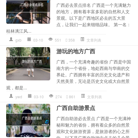
广西必去景点排名 广西是一个充满魅力
的地方，拥有着丰富多彩的自然和人文
景观。以下是广西地区必去的五大景
点，让我们一起来细细品味。 第一名：
桂林漓江风...
gxb
03-10
551
358
文章列表
游玩的地方广西
广西，一个充满奇趣的省份 广西是中国
南方的一个省份，地处西南与华南的交
界处。广西拥有丰富的历史文化遗产和
天然美景，无论是历史文化或大自然景
观，都是...
ywd
03-10
274
861
文章列表
广西自助游景点
广西自助游必去景点 广西是一个充满神
秘和魅力的省份，拥有着众多的自然景
观和文化旅游资源，是旅游者的心之所
向。以下是广西自助游中必去的几个景