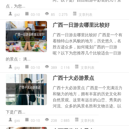
点，为您...
gxz
03-10
85
275
文章列表
广西一日游去哪里比较好
广西一日游去哪里比较好 广西是一个有
着独特山水风貌的地方，历史悠久，名
胜古迹众多，如何规划广西的一日游
呢？以下为您推荐几个比较适合一日游
的景点： 漓...
gxy
03-10
389
116
文章列表
广西十大必游景点
广西十大必游景点 广西是一个充满活力
和魅力的地方，拥有丰富的历史文化和
自然景观。这里有远古的山峦、秀美的
河流、众多的风景名胜和文物古迹。以
下是广西...
gxs
03-10
238
885
文章列表