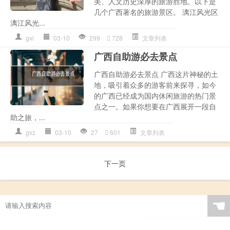
美、人文历史深厚的旅游胜地。以下是
几个广西著名的旅游景区。 漓江风光区
漓江风光...
gxl
03-10
299
728
文章列表
广西自助游必去景点
广西自助游必去景点 广西这片神秘的土
地，吸引着众多的游客前来探寻，如今
的广西已经成为国内休闲旅游的热门景
点之一。如果你想要在广西展开一段自
助之旅，...
gxz
03-10
27
601
文章列表
下一页
☚