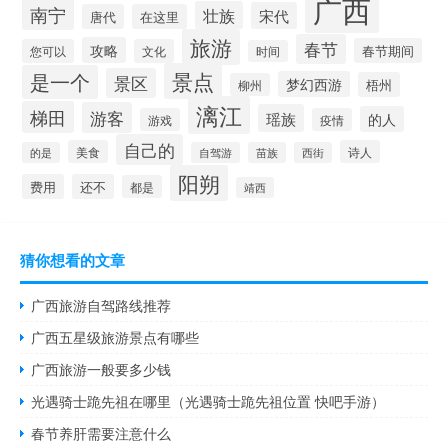
广西
南宁
壮族
宋代
唐代
在这里
旅游
春节
攻略
春节期间
您可以
文化
时间
景点
是一个
景区
梦幻西游
梧州
柳州
漓江
梯田
游客
瑶族
的人
游戏
疫情
自己的
美食
诗人
的是
自驾游
苗族
西街
阳朔
费用
还不
都是
靖西
猜你想看的文章
广西旅游自驾路线推荐
广西五星级旅游景点有哪些
广西旅游一般要多少钱
光遇骑士跪先祖在哪里（光遇骑士跪先祖位置 快吧手游）
春节养肝需要注意什么