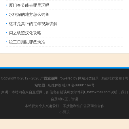
厦门春节能去哪里玩吗
水很深的地方怎么钓鱼
这才是真正的过年视频讲解
闪之轨迹汉化攻略
竣工日期以哪些为准
Copyright © 2012 - 2026
广西旅游网
Powered by
网站分类目录
|
精选推荐文章
|
网
站地图
|
疑难解答
桂ICP备09001164号
声明：本站内容来自互联网，如信息有错误可发邮件到f_fb#foxmail.com说明，我们
会及时纠正，谢谢
本站仅为个人兴趣爱好，不接盈利性广告及商业合作
小男孩