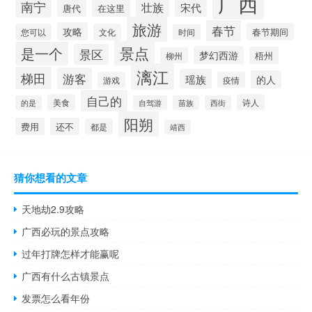
广西
南宁
壮族
宋代
唐代
在这里
旅游
春节
攻略
春节期间
您可以
文化
时间
景点
是一个
景区
梦幻西游
梧州
柳州
漓江
梯田
游客
瑶族
的人
游戏
疫情
自己的
美食
诗人
的是
自驾游
苗族
西街
阳朔
费用
还不
都是
靖西
猜你想看的文章
天地劫2.9攻略
广西必玩的景点攻略
过年打牌怎样才能赢呢
广西有什么古镇景点
发票怎么看年份