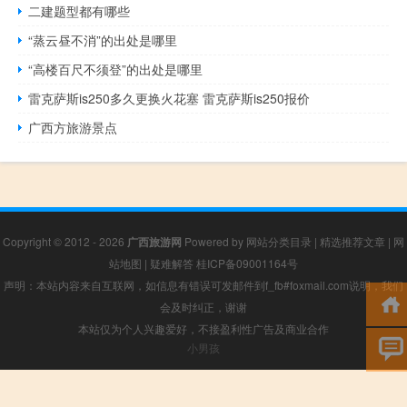
二建题型都有哪些
“蒸云昼不消”的出处是哪里
“高楼百尺不须登”的出处是哪里
雷克萨斯is250多久更换火花塞 雷克萨斯is250报价
广西方旅游景点
Copyright © 2012 - 2026
广西旅游网
Powered by
网站分类目录
|
精选推荐文章
|
网
站地图
|
疑难解答
桂ICP备09001164号
声明：本站内容来自互联网，如信息有错误可发邮件到f_fb#foxmail.com说明，我们
会及时纠正，谢谢
本站仅为个人兴趣爱好，不接盈利性广告及商业合作
小男孩