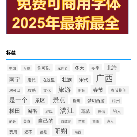
标签
北海
冬天
你可以
冬季
中国
元宵节
习俗
广西
南宁
壮族
宋代
唐代
在这里
旅游
春节
攻略
春节期间
您可以
文化
时间
景点
是一个
景区
梦幻西游
梧州
柳州
漓江
梯田
游客
瑶族
的人
游戏
疫情
自己的
美食
诗人
的是
自驾游
苗族
西街
阳朔
费用
还不
都是
靖西