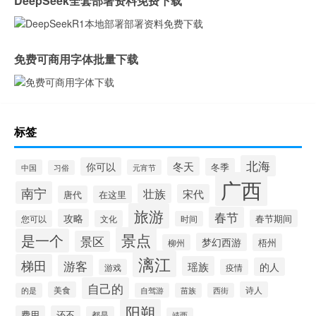
DeepSeek全套部署资料免费下载
免费可商用字体批量下载
标签
北海
冬天
你可以
冬季
中国
元宵节
习俗
广西
南宁
壮族
宋代
唐代
在这里
旅游
春节
攻略
春节期间
您可以
文化
时间
景点
是一个
景区
梦幻西游
梧州
柳州
漓江
梯田
游客
瑶族
的人
游戏
疫情
自己的
美食
诗人
的是
自驾游
苗族
西街
阳朔
费用
还不
都是
靖西