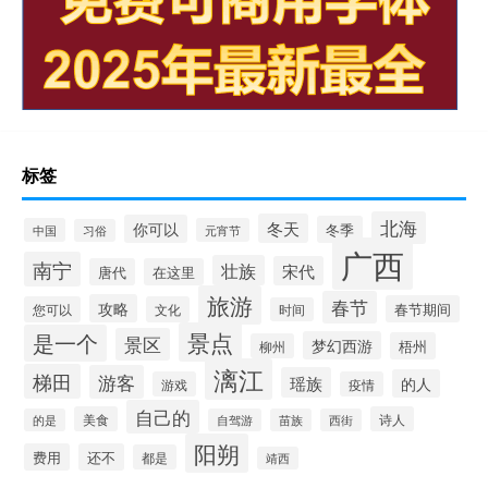
标签
北海
冬天
你可以
冬季
中国
元宵节
习俗
广西
南宁
壮族
宋代
唐代
在这里
旅游
春节
攻略
春节期间
您可以
文化
时间
景点
是一个
景区
梦幻西游
梧州
柳州
漓江
梯田
游客
瑶族
的人
游戏
疫情
自己的
美食
诗人
的是
自驾游
苗族
西街
阳朔
费用
还不
都是
靖西