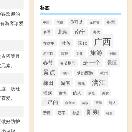
标签
游客欢迎的
冬天
你可以
中国
元宵节
，有游客珍爱
习俗
南宁
北海
冬季
唐代
广西
壮族
宋代
在这里
旅游
攻略
您可以
文化
时间
史古塔等具
是一个
春节
景区
春节期间
化元素。
景点
梦幻西游
梧州
柳州
漓江
梯田
游客
游戏
豆腐、肠旺
瑶族
的人
疫情
美食
的是
客喜爱。
自己的
诗人
自驾游
苗族
西街
阳朔
费用
还不
都是
靖西
要做好防护
乱扔垃圾，