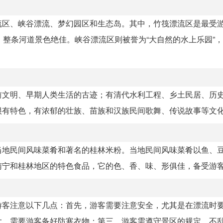
流区、峡谷漂流、梦幻园区和生态岛。其中，竹筏漂流区是最受
，整条河道景色绝佳。峡谷漂流区则被誉为“大自然的水上乐园”
前文明、早期人类生活的古迹；有清代水利工程、乡土民居、历
很有特色，有浓郁的壮族、苗族和汉族民间歌舞、传说故事等文
当地民间风味菜肴和著名的桂林米粉。当地民间风味菜肴以鱼、
南宁和桂林地区的特色食品，它的色、香、味、形俱佳，备受游
游客注意以下几点：首先，游客需要注意安全，尤其是在漂流时
大，需要游客备好防寒衣物；第三，游客需遵守景区的规定，不