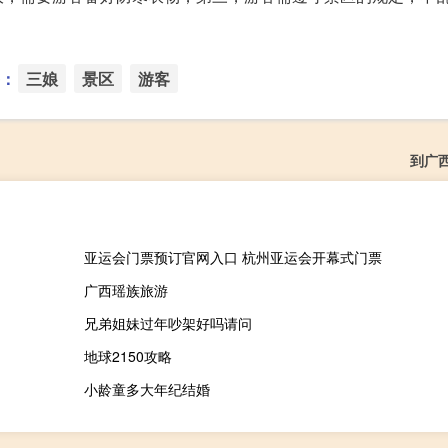
：
三娘
景区
游客
到广
亚运会门票预订官网入口 杭州亚运会开幕式门票
广西瑶族旅游
兄弟姐妹过年吵架好吗请问
地球2150攻略
小龄童多大年纪结婚