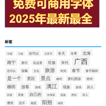
标签
北海
冬天
你可以
冬季
中国
元宵节
习俗
广西
南宁
壮族
宋代
唐代
在这里
旅游
春节
攻略
春节期间
您可以
文化
时间
景点
是一个
景区
梦幻西游
梧州
柳州
漓江
梯田
游客
瑶族
的人
游戏
疫情
自己的
美食
诗人
的是
自驾游
苗族
西街
阳朔
费用
还不
都是
靖西