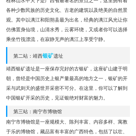
桂林山水甲天下是广西省最著名的景点之一，这里拥有着
各种少数民族的历史文化、古老的建筑以及绝美的自然景
观。其中以漓江和阳朔县最为出名，经典的漓江风光让你
仿佛置身仙境，山清水秀，云雾环绕，又或者你可以选择
乘坐竹筏漂流，在寂静无声的漓江上享受宁静。
银矿
第二站：靖西
遗址
靖西银矿遗址是一座保存完好的古银矿，这座矿山建于明
朝，曾经是中国历史上银产量最高的地方之一，银矿的开
采与武则天的盛世开采密不可分。在这里，你可以了解到
中国银矿开采的历史，见证银绝对财富的魅力。
第三站：南宁市博物馆
南宁市博物馆是一座规模大、陈列丰富、内容多样、寓教
于乐的博物馆，藏品富有丰富的广西特色，包括了以壮、