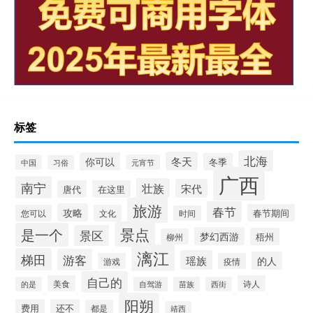
标签
北海
冬天
你可以
冬季
中国
元宵节
习俗
广西
南宁
壮族
宋代
唐代
在这里
旅游
春节
攻略
春节期间
您可以
文化
时间
景点
是一个
景区
梦幻西游
梧州
柳州
漓江
梯田
游客
瑶族
的人
游戏
疫情
自己的
美食
诗人
的是
自驾游
苗族
西街
阳朔
费用
还不
都是
靖西