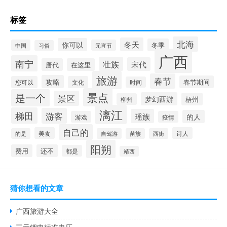
标签
北海
冬天
你可以
冬季
中国
元宵节
习俗
广西
南宁
壮族
宋代
唐代
在这里
旅游
春节
攻略
春节期间
您可以
文化
时间
景点
是一个
景区
梦幻西游
梧州
柳州
漓江
梯田
游客
瑶族
的人
游戏
疫情
自己的
美食
诗人
的是
自驾游
苗族
西街
阳朔
费用
还不
都是
靖西
猜你想看的文章
广西旅游大全