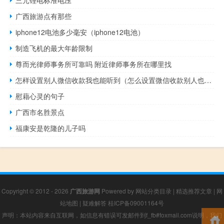
三元锂电标准电压
广西旅游点有那些
iphone12电池多少毫安（iphone12电池）
制造飞机的最大年龄限制
尊而光律师事务所可靠吗 附近律师事务所在哪里找
怎样设置别人微信收款我也能听到（怎么设置微信收款别人也能收到提示）
慰藉心灵的句子
广西市名胜景点
福康安是乾隆的儿子吗
Copyright © 2012 - 2026
广西旅游网
Powered by
网站分类目录
|
精选推荐文章
|
网
站地图
|
疑难解答
桂ICP备09001164号
声明：本站内容来自互联网，如信息有错误可发邮件到f_fb#foxmail.com说明，我们