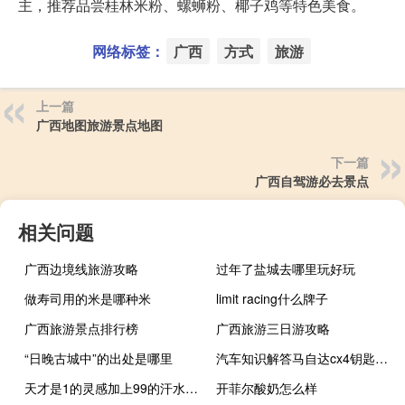
主，推荐品尝桂林米粉、螺蛳粉、椰子鸡等特色美食。
网络标签：
广西
方式
旅游
上一篇
广西地图旅游景点地图
下一篇
广西自驾游必去景点
相关问题
广西边境线旅游攻略
过年了盐城去哪里玩好玩
做寿司用的米是哪种米
limit racing什么牌子
广西旅游景点排行榜
广西旅游三日游攻略
“日晚古城中”的出处是哪里
汽车知识解答马自达cx4钥匙电池型号是多少？
天才是1的灵感加上99的汗水是谁说的（天才是1 的灵感加上99 的汗水是谁说的）
开菲尔酸奶怎么样