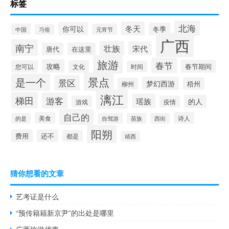
标签
北海
冬天
你可以
冬季
中国
元宵节
习俗
广西
南宁
壮族
宋代
唐代
在这里
旅游
春节
攻略
春节期间
您可以
文化
时间
景点
是一个
景区
梦幻西游
梧州
柳州
漓江
梯田
游客
瑶族
的人
游戏
疫情
自己的
美食
诗人
的是
自驾游
苗族
西街
阳朔
费用
还不
都是
靖西
猜你想看的文章
艺考证是什么
“预传籍籍新京尹”的出处是哪里