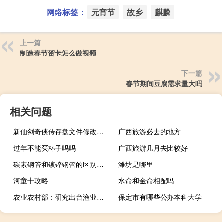
网络标签：
元宵节
故乡
麒麟
上一篇
制造春节贺卡怎么做视频
下一篇
春节期间豆腐需求量大吗
相关问题
新仙剑奇侠传存盘文件修改器 绿色免费版（新仙剑奇侠传存盘文件修改器 绿色免费版功能简介）
广西旅游必去的地方
过年不能买杯子吗吗
广西旅游几月去比较好
碳素钢管和镀锌钢管的区别哪个好（碳素钢管）
潍坊是哪里
河童十攻略
水命和金命相配吗
农业农村部：研究出台渔业生态增殖和生态调控相关管理办法
保定市有哪些公办本科大学