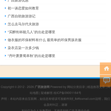
广西旅游优惠
初一谈恋爱如何教育
广西自助旅游游记
怎么去马尔代夫旅游
“买醉衔杯能几人”的出处是哪里
做衣服的环保材料有什么 最简单的环保男孩衣服
染衣店染一次多少钱
“丹叶萧萧蜀阜秋”的出处是哪里
Copyright © 2012 - 2026
广西旅游网
Powered by
网站分类目录
|
精选推荐文章
|
网
站地图
|
疑难解答
桂ICP备09001164号
声明：本站内容来自互联网，如信息有错误可发邮件到f_fb#foxmail.com说明，我们
会及时纠正，谢谢
本站仅为个人兴趣爱好，不接盈利性广告及商业合作