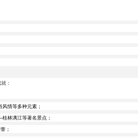
成就：
俗风情等多种元素；
—桂林漓江等著名景点；
荣誉；