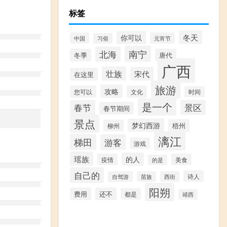
标签
冬天
你可以
中国
元宵节
习俗
南宁
北海
冬季
唐代
广西
壮族
宋代
在这里
旅游
攻略
您可以
文化
时间
是一个
春节
景区
春节期间
景点
梦幻西游
梧州
柳州
漓江
梯田
游客
游戏
瑶族
的人
疫情
美食
的是
自己的
诗人
自驾游
苗族
西街
阳朔
费用
还不
都是
靖西