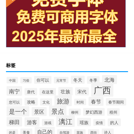
标签
北海
冬天
你可以
冬季
中国
元宵节
习俗
广西
南宁
壮族
宋代
唐代
在这里
旅游
春节
攻略
春节期间
您可以
文化
时间
景点
是一个
景区
梦幻西游
梧州
柳州
漓江
梯田
游客
瑶族
的人
游戏
疫情
自己的
美食
诗人
的是
自驾游
苗族
西街