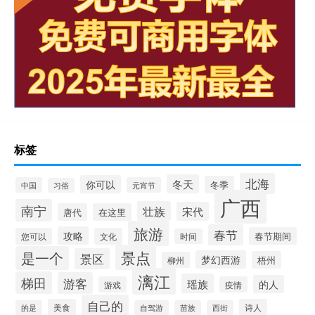
标签
北海
冬天
你可以
冬季
中国
元宵节
习俗
广西
南宁
壮族
宋代
唐代
在这里
旅游
春节
攻略
春节期间
您可以
文化
时间
景点
是一个
景区
梦幻西游
梧州
柳州
漓江
梯田
游客
瑶族
的人
游戏
疫情
自己的
美食
诗人
的是
自驾游
苗族
西街