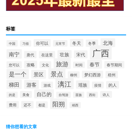
标签
北海
冬天
你可以
冬季
中国
元宵节
习俗
广西
南宁
壮族
宋代
唐代
在这里
旅游
春节
攻略
春节期间
您可以
文化
时间
景点
是一个
景区
梦幻西游
梧州
柳州
漓江
梯田
游客
瑶族
的人
游戏
疫情
自己的
美食
诗人
的是
自驾游
苗族
西街
阳朔
费用
还不
都是
靖西
猜你想看的文章