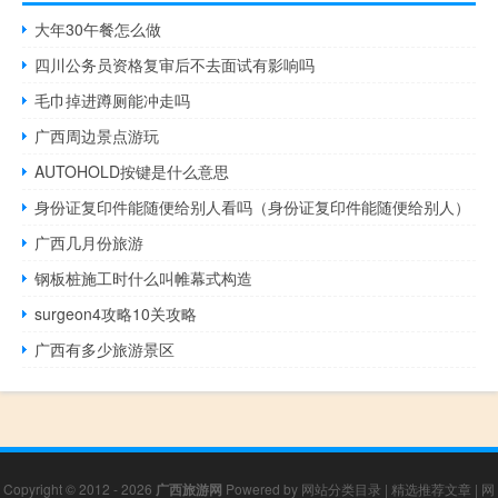
大年30午餐怎么做
四川公务员资格复审后不去面试有影响吗
毛巾掉进蹲厕能冲走吗
广西周边景点游玩
AUTOHOLD按键是什么意思
身份证复印件能随便给别人看吗（身份证复印件能随便给别人）
广西几月份旅游
钢板桩施工时什么叫帷幕式构造
surgeon4攻略10关攻略
广西有多少旅游景区
Copyright © 2012 - 2026
广西旅游网
Powered by
网站分类目录
|
精选推荐文章
|
网