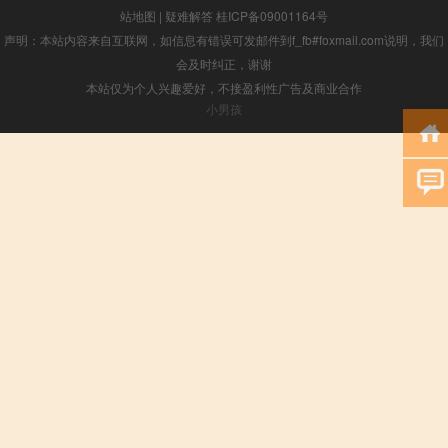
站地图
|
疑难解答
桂ICP备09001164号
声明：本站内容来自互联网，如信息有错误可发邮件到f_fb#foxmail.com说明，我们
会及时纠正，谢谢
本站仅为个人兴趣爱好，不接盈利性广告及商业合作
小男孩