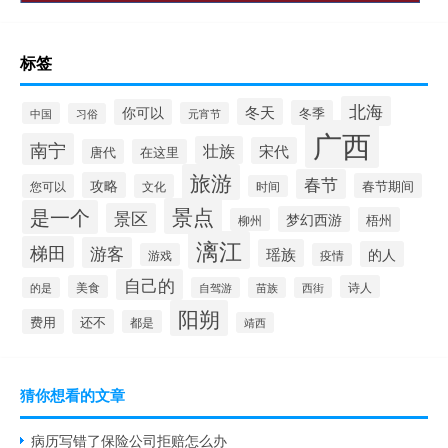
标签
北海
冬天
你可以
冬季
中国
元宵节
习俗
广西
南宁
壮族
宋代
唐代
在这里
旅游
春节
攻略
春节期间
您可以
文化
时间
景点
是一个
景区
梦幻西游
梧州
柳州
漓江
梯田
游客
瑶族
的人
游戏
疫情
自己的
美食
诗人
的是
自驾游
苗族
西街
阳朔
费用
还不
都是
靖西
猜你想看的文章
病历写错了保险公司拒赔怎么办