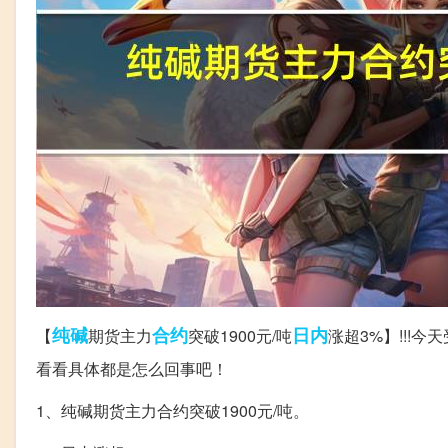
纯碱
合约
日内
【
期货主力
突破1900元/吨
涨超3%】!!!
看看具体都是怎么回事吧！
1、纯碱期货主力合约突破1900元/吨。