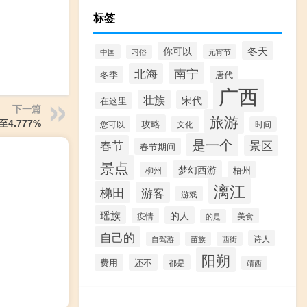
标签
冬天
你可以
中国
元宵节
习俗
南宁
北海
冬季
唐代
广西
壮族
宋代
在这里
下一篇
旅游
4.777%
攻略
您可以
文化
时间
是一个
春节
景区
春节期间
景点
梦幻西游
梧州
柳州
漓江
梯田
游客
游戏
瑶族
的人
疫情
美食
的是
自己的
诗人
自驾游
苗族
西街
阳朔
费用
还不
都是
靖西