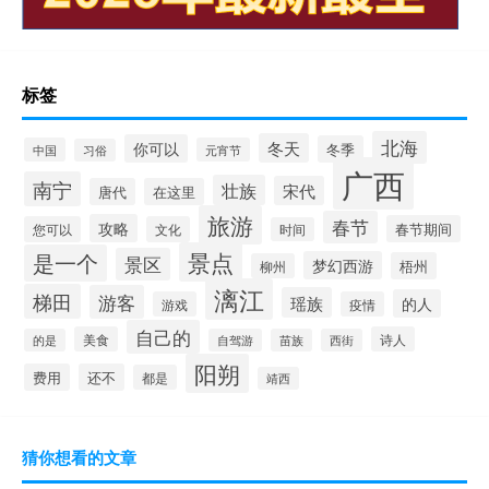
标签
北海
冬天
你可以
冬季
中国
元宵节
习俗
广西
南宁
壮族
宋代
唐代
在这里
旅游
春节
攻略
春节期间
您可以
文化
时间
景点
是一个
景区
梦幻西游
梧州
柳州
漓江
梯田
游客
瑶族
的人
游戏
疫情
自己的
美食
诗人
的是
自驾游
苗族
西街
阳朔
费用
还不
都是
靖西
猜你想看的文章