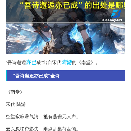
亦已
陆游
“吾诗邂逅
成”出自宋代
的《南堂》。
“吾诗邂逅亦已成”全诗
《南堂》
宋代 陆游
空堂寂寂暑气清，祗有燕雀无人声。
云头忽移帘影失，雨点乱集荷盘倾。