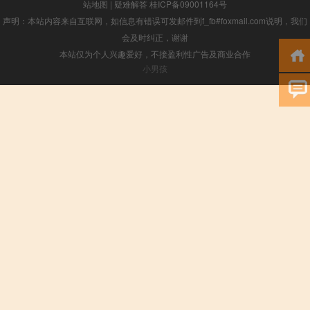
站地图
|
疑难解答
桂ICP备09001164号
声明：本站内容来自互联网，如信息有错误可发邮件到f_fb#foxmail.com说明，我们
会及时纠正，谢谢
本站仅为个人兴趣爱好，不接盈利性广告及商业合作
小男孩