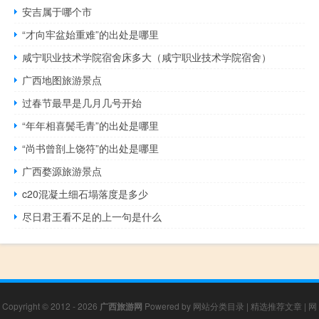
安吉属于哪个市
“才向牢盆始重难”的出处是哪里
咸宁职业技术学院宿舍床多大（咸宁职业技术学院宿舍）
广西地图旅游景点
过春节最早是几月几号开始
“年年相喜鬓毛青”的出处是哪里
“尚书曾剖上饶符”的出处是哪里
广西婺源旅游景点
c20混凝土细石塌落度是多少
尽日君王看不足的上一句是什么
Copyright © 2012 - 2026
广西旅游网
Powered by
网站分类目录
|
精选推荐文章
|
网