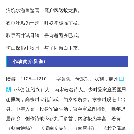
沟坑水溢鱼鳖喜，庭户风送蛟龙腥。
衣巾汗垢为一洗，呼奴举榻临前楹。
取泉石井试日铸，吾诗邂逅亦已成。
何由探借中秋月，与子同游白玉京。
作者简介(陆游)
山
陆游（1125—1210），字务观，号放翁。汉族，越州
阴
（今浙江绍兴）人，南宋著名诗人。少时受家庭爱国思
想熏陶，高宗时应礼部试，为秦桧所黜。孝宗时赐进士出
身。中年入蜀，投身军旅生活，官至宝章阁待制。晚年退
居家乡。创作诗歌今存九千多首，内容极为丰富。著有
《剑南诗稿》、《渭南文集》、《南唐书》、《老学庵笔