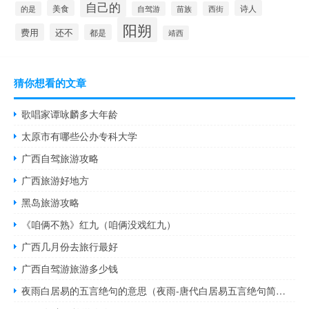
自己的
美食
诗人
的是
自驾游
苗族
西街
阳朔
费用
还不
都是
靖西
猜你想看的文章
歌唱家谭咏麟多大年龄
太原市有哪些公办专科大学
广西自驾旅游攻略
广西旅游好地方
黑岛旅游攻略
《咱俩不熟》红九（咱俩没戏红九）
广西几月份去旅行最好
广西自驾游旅游多少钱
夜雨白居易的五言绝句的意思（夜雨-唐代白居易五言绝句简介）