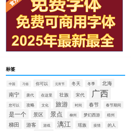
标签
北海
冬天
你可以
冬季
中国
元宵节
习俗
广西
南宁
壮族
宋代
唐代
在这里
旅游
春节
攻略
春节期间
您可以
文化
时间
景点
是一个
景区
梦幻西游
梧州
柳州
漓江
梯田
游客
瑶族
的人
游戏
疫情