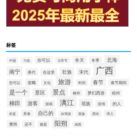
标签
北海
冬天
你可以
冬季
中国
元宵节
习俗
广西
南宁
壮族
宋代
唐代
在这里
旅游
春节
攻略
春节期间
您可以
文化
时间
景点
是一个
景区
梦幻西游
梧州
柳州
漓江
梯田
游客
瑶族
的人
游戏
疫情
自己的
美食
诗人
的是
自驾游
苗族
西街
阳朔
费用
还不
都是
靖西