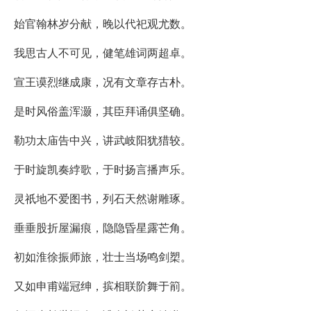
始官翰林岁分献，晚以代祀观尤数。
我思古人不可见，健笔雄词两超卓。
宣王谟烈继成康，况有文章存古朴。
是时风俗盖浑灏，其臣拜诵俱坚确。
勒功太庙告中兴，讲武岐阳犹猎较。
于时旋凯奏綍歌，于时扬言播声乐。
灵祇地不爱图书，列石天然谢雕琢。
垂垂股折屋漏痕，隐隐昏星露芒角。
初如淮徐振师旅，壮士当场鸣剑槊。
又如申甫端冠绅，摈相联阶舞于箾。