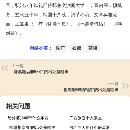
官，弘治八年以礼部侍郎兼文渊阁大学士，直内阁，预机
务。立朝五十年，柄国十八载，清节不渝。文章典雅流
丽，工篆隶书。有《怀麓堂集》、《怀麓堂诗话》、《燕
对录》。
网络标签：
湖广
石鼓
茶陵
上一篇
“濂溪题品非轻许”的出处是哪里
下一篇
“但知铜雀望西陵”的出处是哪里
相关问题
给外婆拜年带什么东西
广西旅游十大景区
“幽思想寒衣”的出处是哪里
深圳冬天用什么保暖器