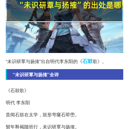
石鼓
“未识研覃与扬搉”出自明代李东阳的《
歌》。
“未识研覃与扬搉”全诗
《石鼓歌》
明代 李东阳
昔闻石鼓在太学，鼓形穹窿石荦嶨。
髫年释褐随班行，未识研覃与扬搉。