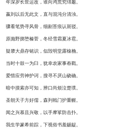
年深岁长世运改，谁向鸿荒究绵邈。
嬴刘以后无此文，直与混沌分清浊。
骤看笔势寻风骨，细剔苔痕认斑驳。
原抛野掷堕榛菅，冬经雪霜夏冰雹。
疑隳大鼎存铭识，似毁明堂露榱桷。
当时十鼓一为臼，犹幸农家事舂戳。
爱惜应劳神护诃，搜寻不厌山硗确。
暗中摸索亦可知，辨口尚烦泣楚璞。
圣朝天子方好儒，森列戟门护重幄。
闻之兴慕且兴敬，以手摩挲防击扑。
我生学篆希前踪，下视俗书羞龌龊。