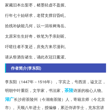
家藏旧本出梨枣，楮墨轻虚不盈握。
行年七十始研求，老臂支撑目昏眊。
拾残补缺能几何，以一涓埃裨海岳。
太原宋生生好奇，铁笔为予亲刻斫。
吁嗟往者不复还，庶免方来尽漫剥。
请从祭酒告诸生，诵此衣冠日薰濯。
作者简介(李东阳)
李东阳（1447年－1516年），字宾之，号西涯，谥文正，
茶陵
明朝中叶重臣，文学家，书法家，
诗派的核心人物。
湖广
长沙府茶陵州（今湖南茶陵）人，寄籍京师（今北京
市）。天顺八年进士，授编修，累迁侍讲学士，充东宫讲