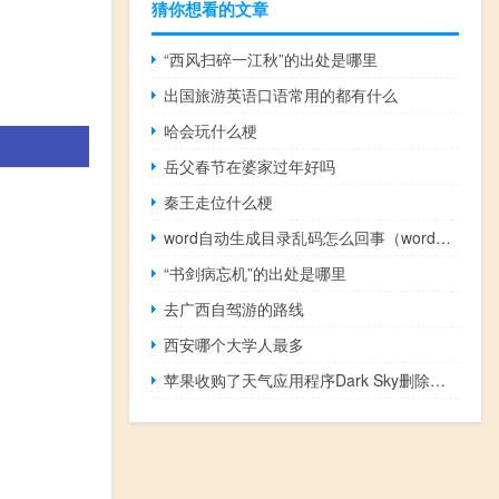
猜你想看的文章
“西风扫碎一江秋”的出处是哪里
出国旅游英语口语常用的都有什么
哈会玩什么梗
岳父春节在婆家过年好吗
秦王走位什么梗
word自动生成目录乱码怎么回事（word自动生成目录）
“书剑病忘机”的出处是哪里
去广西自驾游的路线
西安哪个大学人最多
苹果收购了天气应用程序Dark Sky删除了Android和WearOS版本