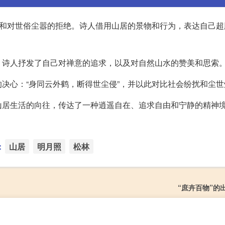
境和对世俗尘嚣的拒绝。诗人借用山居的景物和行为，表达自己超
。诗人抒发了自己对禅意的追求，以及对自然山水的赞美和思索
决心：“身同云外鹤，断得世尘侵”，并以此对比社会纷扰和尘世
山居生活的向往，传达了一种逍遥自在、追求自由和宁静的精神
：
山居
明月照
松林
“庶卉百物”的