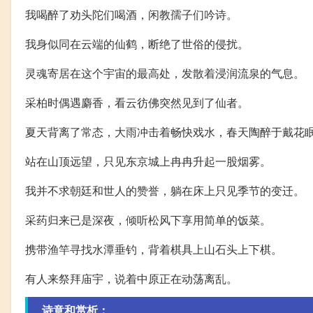
我喝醉了劝头陀们喝酒，闲教孺子们吟诗。
我身似同在云端的仙鹤，断绝了世俗的侵扰。
灵魂寄居在这个宇宙的最高处，发散着浸润流泉的气息。
采柏时偶遇麝香，看云彷佛突然见到了仙者。
夏天背离了常态，大雨冲击着畅快戏水，春天陶醉于戴花
站在山顶远望，只见东京城上冉冉升起一股烟雾。
我并不求朝廷和世人的赞誉，躺在床上只见季节的变迁。
采药归来已是深夜，倾听松风下享用简单的饭菜。
携带渔竿寻找水潭垂钓，背着棋具上山石头上下棋。
有人来祭拜庙宇，说着中原正在动荡离乱。
诗意和赏析：