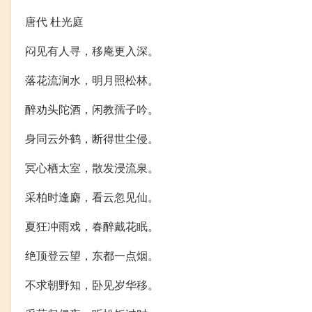
唐代 杜光庭
闷见有人寻，移庵更入深。
落花流涧水，明月照松林。
醉劝头陀酒，闲教孺子吟。
身同云外鹤，断得世尘侵。
冥心栖太室，散发浸流泉。
采柏时逢麝，看云忽见仙。
夏狂冲雨戏，春醉戴花眠。
绝顶登云望，东都一点烟。
不求朝野知，卧见岁华移。