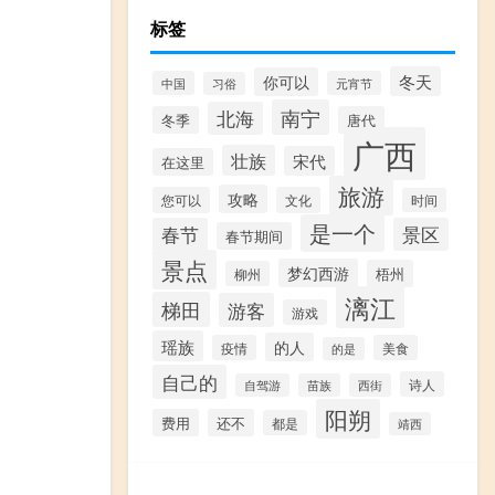
标签
冬天
你可以
中国
元宵节
习俗
南宁
北海
冬季
唐代
广西
壮族
宋代
在这里
旅游
攻略
您可以
文化
时间
是一个
春节
景区
春节期间
景点
梦幻西游
梧州
柳州
漓江
梯田
游客
游戏
瑶族
的人
疫情
美食
的是
自己的
诗人
自驾游
苗族
西街
阳朔
费用
还不
都是
靖西