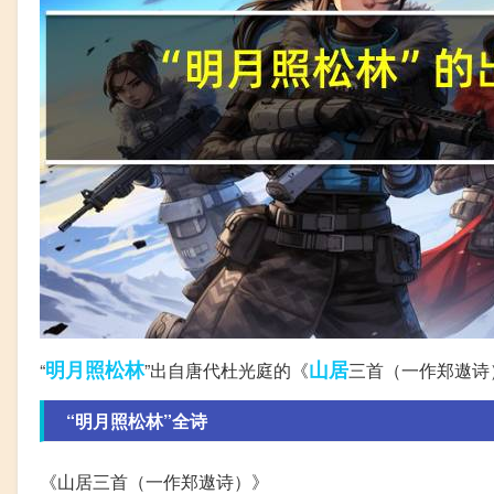
明月照
松林
山居
“
”出自唐代杜光庭的《
三首（一作郑遨诗
“明月照松林”全诗
《山居三首（一作郑遨诗）》