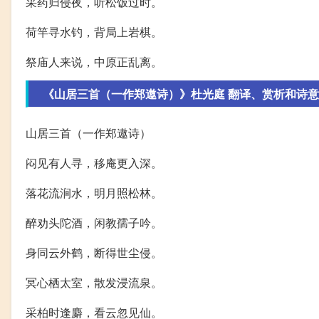
采药归侵夜，听松饭过时。
荷竿寻水钓，背局上岩棋。
祭庙人来说，中原正乱离。
《山居三首（一作郑遨诗）》杜光庭 翻译、赏析和诗意
山居三首（一作郑遨诗）
闷见有人寻，移庵更入深。
落花流涧水，明月照松林。
醉劝头陀酒，闲教孺子吟。
身同云外鹤，断得世尘侵。
冥心栖太室，散发浸流泉。
采柏时逢麝，看云忽见仙。