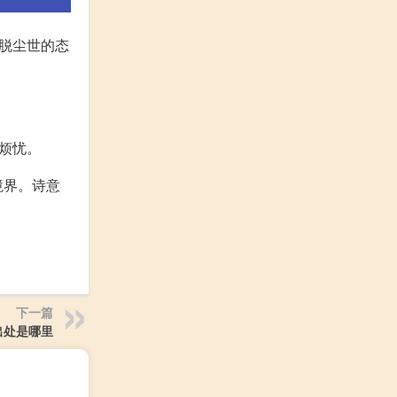
脱尘世的态
。
烦忧。
境界。诗意
下一篇
出处是哪里