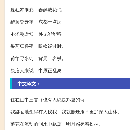
夏狂冲雨戏，春醉戴花眠。
绝顶登云望，东都一点烟。
不求朝野知，卧见岁华移。
采药归侵夜，听松饭过时。
荷竿寻水钓，背局上岩棋。
祭庙人来说，中原正乱离。
中文译文：
住在山中三首（也有人说是郑遨的诗）
我鄙陋地觉得有人找我，我就搬迁庵堂更加深入山林。
落花在流动的涧水中飘荡，明月照亮着松林。