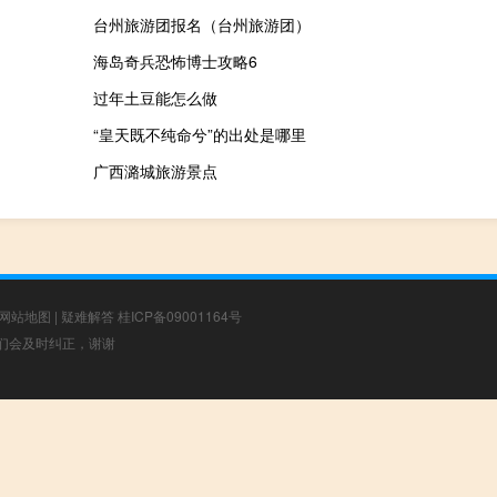
台州旅游团报名（台州旅游团）
海岛奇兵恐怖博士攻略6
过年土豆能怎么做
“皇天既不纯命兮”的出处是哪里
广西潞城旅游景点
网站地图
|
疑难解答
桂ICP备09001164号
，我们会及时纠正，谢谢