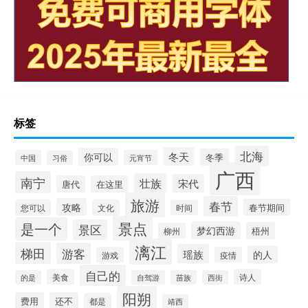
标签
北海
冬天
你可以
冬季
中国
元宵节
习俗
广西
南宁
壮族
宋代
唐代
在这里
旅游
春节
攻略
春节期间
您可以
文化
时间
景点
是一个
景区
梦幻西游
梧州
柳州
漓江
梯田
游客
瑶族
的人
游戏
疫情
自己的
美食
诗人
的是
自驾游
苗族
西街
阳朔
费用
还不
都是
靖西