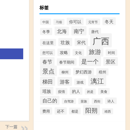
标签
冬天
你可以
中国
元宵节
习俗
南宁
北海
冬季
唐代
广西
壮族
宋代
在这里
旅游
攻略
您可以
文化
时间
是一个
春节
景区
春节期间
景点
梦幻西游
梧州
柳州
漓江
梯田
游客
游戏
瑶族
的人
疫情
美食
的是
自己的
诗人
自驾游
苗族
西街
阳朔
费用
还不
都是
靖西
下一篇