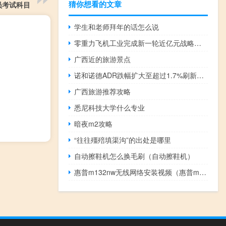
猜你想看的文章
员考试科目
学生和老师拜年的话怎么说
零重力飞机工业完成新一轮近亿元战略融资
广西近的旅游景点
诺和诺德ADR跌幅扩大至超过1.7%刷新日低至87.52美元
广西旅游推荐攻略
悉尼科技大学什么专业
暗夜m2攻略
“往往殭殕填渠沟”的出处是哪里
自动擦鞋机怎么换毛刷（自动擦鞋机）
惠普m132nw无线网络安装视频（惠普m132nw无线设置）