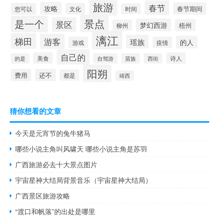
旅游
春节
攻略
春节期间
您可以
文化
时间
景点
是一个
景区
梦幻西游
梧州
柳州
漓江
梯田
游客
瑶族
的人
游戏
疫情
自己的
美食
诗人
的是
自驾游
苗族
西街
阳朔
费用
还不
都是
靖西
猜你想看的文章
今天是元宵节的兔牛猪马
哪些小说主角叫风啸天 哪些小说主角是苏羽
广西旅游必去十大景点图片
宇宙星神大结局背景音乐（宇宙星神大结局）
广西景区旅游攻略
“渡口和帆落”的出处是哪里