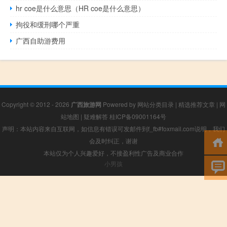
hr coe是什么意思（HR coe是什么意思）
拘役和缓刑哪个严重
广西自助游费用
Copyright © 2012 - 2026
广西旅游网
Powered by
网站分类目录
|
精选推荐文章
|
网
站地图
|
疑难解答
桂ICP备09001164号
声明：本站内容来自互联网，如信息有错误可发邮件到f_fb#foxmail.com说明，我们
会及时纠正，谢谢
本站仅为个人兴趣爱好，不接盈利性广告及商业合作
小男孩