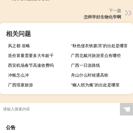
下一篇
怎样学好生物化学啊
相关问题
风之都 攻略
“秋色侵衣铁拨消”的出处是哪里
造价算量需要多大年龄干
广西北戴河旅游景点有哪些
西安机场春节高速收费吗
广西一日游路线
冲账怎么冲
舟山什么时候通高铁
广西瑶寨旅游
“幽人纫为佩”的出处是哪里
☚
公告