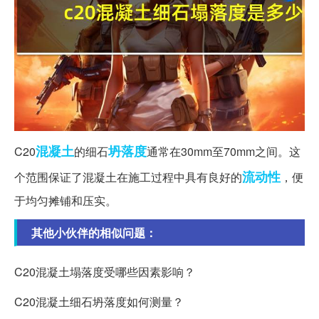
混凝土
坍落度
C20
的细石
通常在30mm至70mm之间。这
流动性
个范围保证了混凝土在施工过程中具有良好的
，便
于均匀摊铺和压实。
其他小伙伴的相似问题：
C20混凝土塌落度受哪些因素影响？
C20混凝土细石坍落度如何测量？