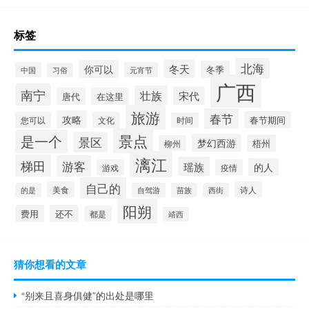
标签
北海
冬天
你可以
冬季
中国
元宵节
习俗
广西
南宁
壮族
宋代
唐代
在这里
旅游
春节
攻略
春节期间
您可以
文化
时间
景点
是一个
景区
梦幻西游
梧州
柳州
漓江
梯田
游客
瑶族
的人
游戏
疫情
自己的
美食
诗人
的是
自驾游
苗族
西街
阳朔
费用
还不
都是
靖西
猜你想看的文章
“别来且喜身俱健”的出处是哪里