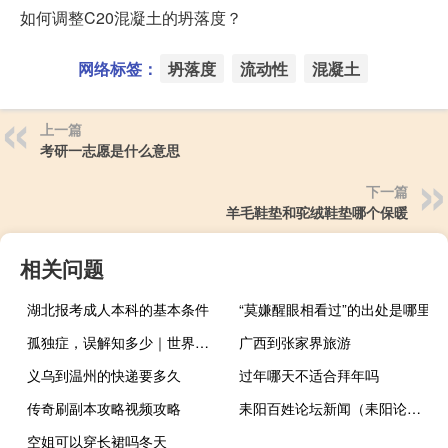
如何调整C20混凝土的坍落度？
网络标签：
坍落度
流动性
混凝土
上一篇
考研一志愿是什么意思
下一篇
羊毛鞋垫和驼绒鞋垫哪个保暖
相关问题
湖北报考成人本科的基本条件
“莫嫌醒眼相看过”的出处是哪里
孤独症，误解知多少｜世界孤独症日 到底什么情况嘞
广西到张家界旅游
义乌到温州的快递要多久
过年哪天不适合拜年吗
传奇刷副本攻略视频攻略
耒阳百姓论坛新闻（耒阳论坛）
空姐可以穿长裙吗冬天