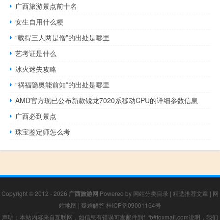
广西旅游景点前十名
女生自用什么梗
“载得三人两是僧”的出处是哪里
艺考证是什么
冰火迷失攻略
“祸福隐奥能前知”的出处是哪里
AMD官方现已公布新款锐龙7020系移动CPU的详细参数信息
广西必到景点
珠宝鉴定师怎么考
Copyright © 2012 - 2026
广西旅游网
Powered by
网站分类目录
|
精选推荐文章
|
网
站地图
|
疑难解答
桂ICP备09001164号
声明：本站内容来自互联网，如信息有错误可发邮件到f_fb#foxmail.com说明，我们