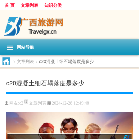
首 页
文章列表
知识分类
网站导航
>
文章列表
>
c20混凝土细石塌落度是多少
c20混凝土细石塌落度是多少
文章列表
网友:
c2
2024-12-28 12:49:48