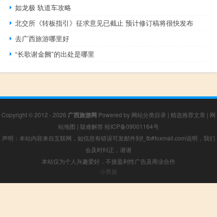
如龙极 轨道车攻略
北交所《转板指引》征求意见已截止 预计修订稿将很快发布
去广西旅游哪里好
“长歌谢金阙”的出处是哪里
Copyright © 2012 - 2026
广西旅游网
Powered by
网站分类目录
|
精选推荐文章
|
网
站地图
|
疑难解答
桂ICP备09001164号
声明：本站内容来自互联网，如信息有错误可发邮件到f_fb#foxmail.com说明，我们
会及时纠正，谢谢
本站仅为个人兴趣爱好，不接盈利性广告及商业合作
小男孩