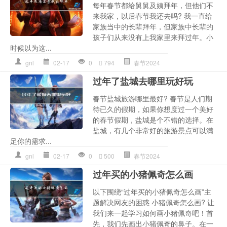
每年春节都给舅舅及姨拜年，但他们不
来我家，以后春节我还去吗? 我一直给
家族当中的长辈拜年，但家族中长辈的
孩子们从来没有上我家里来拜过年。小
时候以为这...
gnl
02-17
0
794
春节2024
过年了盐城去哪里玩好玩
春节盐城旅游哪里最好? 春节是人们期
待已久的假期，如果你想度过一个美好
的春节假期，盐城是个不错的选择。在
盐城，有几个非常好的旅游景点可以满
足你的需求...
gnl
02-17
0
500
春节2024
过年买的小猪佩奇怎么画
以下围绕“过年买的小猪佩奇怎么画”主
题解决网友的困惑 小猪佩奇怎么画? 让
我们来一起学习如何画小猪佩奇吧！首
先，我们先画出小猪佩奇的鼻子。在一