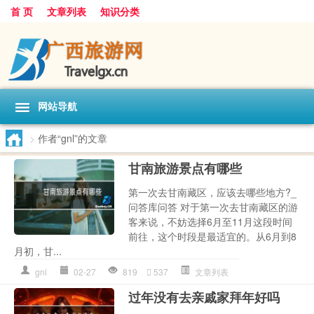
首 页
文章列表
知识分类
网站导航
>
作者“gnl”的文章
甘南旅游景点有哪些
第一次去甘南藏区，应该去哪些地方?_
问答库问答 对于第一次去甘南藏区的游
客来说，不妨选择6月至11月这段时间
前往，这个时段是最适宜的。从6月到8
月初，甘...
gnl
02-27
819
537
文章列表
过年没有去亲戚家拜年好吗