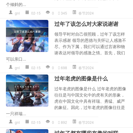
个倾斜的...
gnl
02-15
0
345
春节2024
过年了该怎么对大家说谢谢
领导平时对自己很照顾，过年了该怎样
表示感谢 领导的恩德与关怀让人感激不
尽。作为下属，我们可以通过言谢和物
谢表达对领导的感激之情。首先，我们
可以亲口...
gnl
02-15
0
698
春节2024
过年老虎的图像是什么
过年老虎的图像是什么 过年老虎的图像
往往是与中国文化中的虎有关的形象，
虎在中国文化中具有祥瑞、勇猛、威严
的象征。因此，过年老虎的图像往往是
一只祥瑞...
gnl
02-15
0
892
春节2024