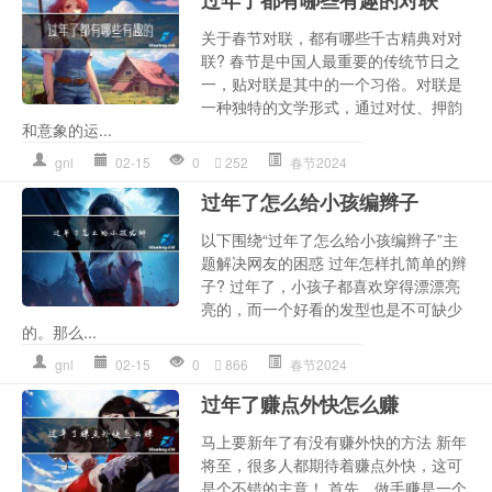
过年了都有哪些有趣的对联
关于春节对联，都有哪些千古精典对对
联? 春节是中国人最重要的传统节日之
一，贴对联是其中的一个习俗。对联是
一种独特的文学形式，通过对仗、押韵
和意象的运...
gnl
02-15
0
252
春节2024
过年了怎么给小孩编辫子
以下围绕“过年了怎么给小孩编辫子”主
题解决网友的困惑 过年怎样扎简单的辫
子? 过年了，小孩子都喜欢穿得漂漂亮
亮的，而一个好看的发型也是不可缺少
的。那么...
gnl
02-15
0
866
春节2024
过年了赚点外快怎么赚
马上要新年了有没有赚外快的方法 新年
将至，很多人都期待着赚点外快，这可
是个不错的主意！ 首先，做手赚是一个