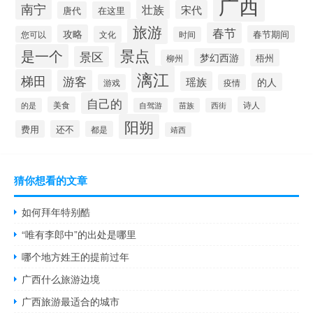
广西
南宁
壮族
宋代
唐代
在这里
旅游
春节
攻略
春节期间
您可以
文化
时间
景点
是一个
景区
梦幻西游
梧州
柳州
漓江
梯田
游客
瑶族
的人
游戏
疫情
自己的
美食
诗人
的是
自驾游
苗族
西街
阳朔
费用
还不
都是
靖西
猜你想看的文章
如何拜年特别酷
“唯有李郎中”的出处是哪里
哪个地方姓王的提前过年
广西什么旅游边境
广西旅游最适合的城市