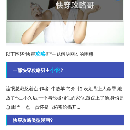
攻略
以下围绕“快穿
哥”主题解决网友的困惑
小说
一部快穿攻略男主
?
流氓总裁悠着点 作者: 牛放羊 简介: 怕,表姐背上人命罪,她
放了他...不久后,一个与他极相似的家伙,跟踪上了他,身份是
总裁!当一点一点怀疑与秘密给揭开...
快穿攻略类型漫画?