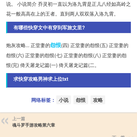
说。 小说简介 乔灵初一直以为洛九霄是正儿八经如高岭之
花一般高高在上的王者。直到两人双双落入洛九霄。
有哪些快穿文中有穿到军旅文里?
怨恨
炮灰攻略... 正堂妻的
(四) 正堂妻的怨恨(五) 正堂妻的
怨恨(六) 正堂妻的怨恨(七) 正堂妻的怨恨(八) 正堂妻的怨
恨(完) 倚天屠龙记篇(一) 倚天屠龙记篇(二。
求快穿攻略男神求上位txt
网络标签：
小说
怨恨
攻略
上一篇
魂斗罗手游攻略第六章