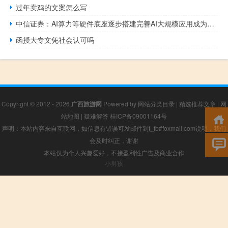
过年卖鸡的文案怎么写
中信证券：AI算力等硬件底座逐步搭建完善AI大规模应用成为可能
函授大专文凭社会认可吗
Copyright © 2012 - 2026
广西旅游网
Powered by
网站分类目录
|
精选推荐文章
|
网
站地图
|
疑难解答
桂ICP备09001164号
声明：本站内容来自互联网，如信息有错误可发邮件到f_fb#foxmail.com说明，我们
会及时纠正，谢谢
本站仅为个人兴趣爱好，不接盈利性广告及商业合作
小男孩