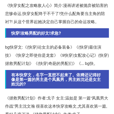
《快穿女配之攻略敌人心》简介:漫画讲述被抛弃被陷害的
悲惨命运,快穿女配终于不干了!凭什么配角要当主角的陪
衬?! 从这个世界起她决定自己掌握自己的命运攻略。
快穿!攻略男配的好文!求急?
bg快穿文:《(快穿)论女主的必备装备》《(快穿)最佳演
技》《快穿之即使你是龙套》《9快穿)女配攻心记》(快穿)
拯救男配计划》《(快穿)奇葩的男配们》《... bg快。
有本快穿文，名字一直想不起来了。依稀还记得好
像是第一篇的男主是个凤凰男，男主姓沈还是女主
姓沈的?
《拯救男配计划》作者:戈子 女主:温如是 第一篇“凤凰男大
作战”男主沈文瀚 很喜欢这本快穿攻略文,尤其喜欢第一篇,