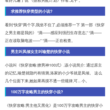
看好几遍了说 《拯救男配计划》作者:戈子 。
求推荐快穿类型的小说?
看到“快穿”两个字,我坐不住了,必须推荐一下 第一部《快穿
之男主都是我的》 “滴——感应到强烈生存意志,” “滴——
正在读取脑电波——” “滴——正在检查。
男主叫凤倾女主叫喻楚的快穿小说
小说叫《快穿攻略:撩男神100式》,该小说简介: 通过原主
的记忆,喻楚就隐约有猜测,洛家的小少爷就是凤倾。 这么
几个位面下来,她如果再摸不透一些规律,可... 小。
100万字攻略男主的快穿小说?
《快穿攻略:男主他又黑化》是100万字攻略男主的快穿小