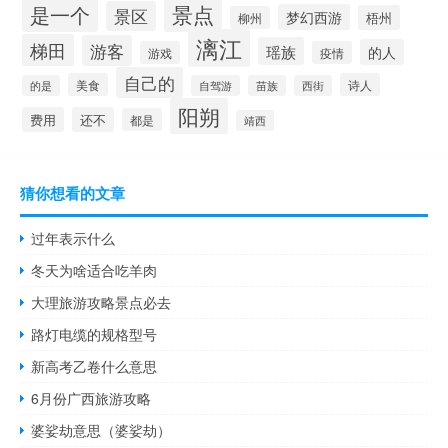
景点
是一个
景区
梦幻西游
梧州
柳州
漓江
梯田
游客
瑶族
的人
游戏
疫情
自己的
美食
诗人
的是
自驾游
苗族
西街
阳朔
费用
还不
都是
靖西
猜你想看的文章
过年表示什么
冬天为啥适合吃羊肉
大理旅游攻略景点必去
路灯电缆的规格型号
新高考乙卷什么意思
6月份广西旅游攻略
婆娑劫意思（婆娑劫）