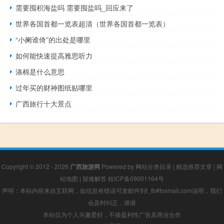
需要囤积海盐吗 需要囤盐吗_回应来了
世界各国首都一览表超清（世界各国首都一览表）
“小阑谁倚”的出处是哪里
如何能快速提高雅思听力
涤棉是什么意思
过年买的财神图纸贴哪里
广西旅行十大景点
Copyright © 2012 - 2026
广西旅游网
Powered by
网站分类目录
|
精选推荐文章
|
网
站地图
|
疑难解答
桂ICP备09001164号
声明：本站内容来自互联网，如信息有错误可发邮件到f_fb#foxmail.com说明，我们
会及时纠正，谢谢
本站仅为个人兴趣爱好，不接盈利性广告及商业合作