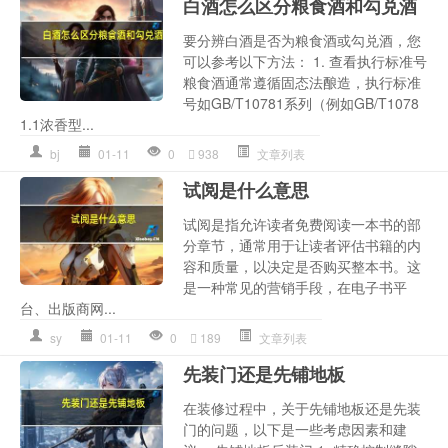
白酒怎么区分粮食酒和勾兑酒
要分辨白酒是否为粮食酒或勾兑酒，您
可以参考以下方法： 1. 查看执行标准号
粮食酒通常遵循固态法酿造，执行标准
号如GB/T10781系列（例如GB/T1078
1.1浓香型...
bj
01-11
0
938
文章列表
试阅是什么意思
试阅是指允许读者免费阅读一本书的部
分章节，通常用于让读者评估书籍的内
容和质量，以决定是否购买整本书。这
是一种常见的营销手段，在电子书平
台、出版商网...
sy
01-11
0
189
文章列表
先装门还是先铺地板
在装修过程中，关于先铺地板还是先装
门的问题，以下是一些考虑因素和建