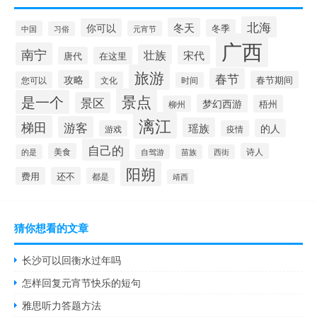
北海
冬天
你可以
冬季
中国
元宵节
习俗
广西
南宁
壮族
宋代
唐代
在这里
旅游
春节
攻略
春节期间
您可以
文化
时间
景点
是一个
景区
梦幻西游
梧州
柳州
漓江
梯田
游客
瑶族
的人
游戏
疫情
自己的
美食
诗人
的是
自驾游
苗族
西街
阳朔
费用
还不
都是
靖西
猜你想看的文章
长沙可以回衡水过年吗
怎样回复元宵节快乐的短句
雅思听力答题方法