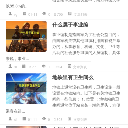
以85.3%的...
rg
01-11
0
705
文章列表
什么属于事业编
事业编制是指国家为了社会公益目的，
由国家机关或其他组织利用国有资产举
办的，从事教育、科研、文化、卫生等
活动的社会服务组织的人员编制。具体
来说，事业...
sl
01-11
0
524
文章列表
地铁里有卫生间么
地铁上通常没有卫生间，卫生设施一般
设置在地铁站内。以下是有关地铁卫生
间的一些信息： 1. 位置 ：地铁站的卫
生间通常位于站台某一端的尽头，方便
乘客在进...
dt
01-11
0
808
文章列表