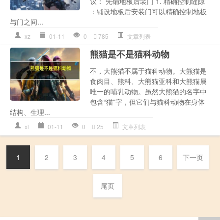
议： 先铺地板后装门 1. 精确控制缝隙
：铺设地板后安装门可以精确控制地板
与门之间...
xz
01-11
0
785
文章列表
熊猫是不是猫科动物
不，大熊猫不属于猫科动物。大熊猫是
食肉目、熊科、大熊猫亚科和大熊猫属
唯一的哺乳动物。虽然大熊猫的名字中
包含“猫”字，但它们与猫科动物在身体
结构、生理...
xl
01-11
0
25
文章列表
1
2
3
4
5
6
下一页
尾页