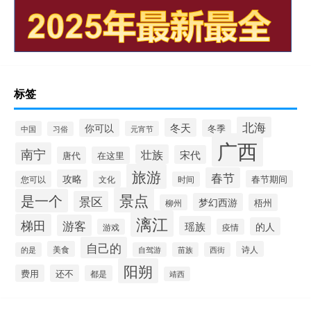
标签
北海
冬天
你可以
冬季
中国
元宵节
习俗
广西
南宁
壮族
宋代
唐代
在这里
旅游
春节
攻略
春节期间
您可以
文化
时间
景点
是一个
景区
梦幻西游
梧州
柳州
漓江
梯田
游客
瑶族
的人
游戏
疫情
自己的
美食
诗人
的是
自驾游
苗族
西街
阳朔
费用
还不
都是
靖西